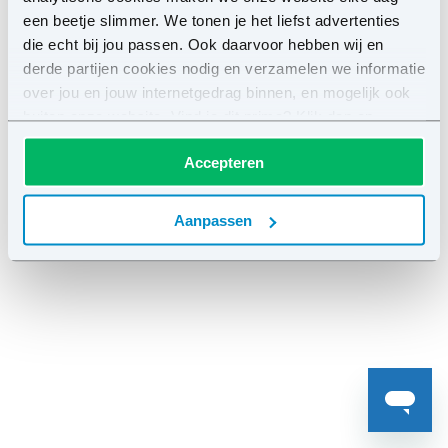
een beetje slimmer. We tonen je het liefst advertenties
die echt bij jou passen. Ook daarvoor hebben wij en
derde partijen cookies nodig en verzamelen we informatie
over jou en jouw internetgedrag binnen, en mogelijk ook
buiten onze website. Vind je dit prima? Klik dan op
'Accepteren'. Wil je eerst meer weten? Check onze
Accepteren
cookie- en privacyverklaring
. Liever niet? Geen
probleem. Als je wilt weigeren, dan plaatsen we alleen de
functionele en beperkte analytische cookies. Je kunt je
Aanpassen
keuze altijd wijzigen op de voorkeurenpagina.